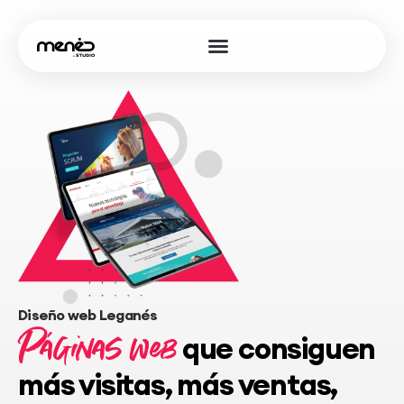
Oferta página web
Diseño web
+ Servicios
Diseño web Leganés
Páginas web
que consiguen
más visitas, más ventas,