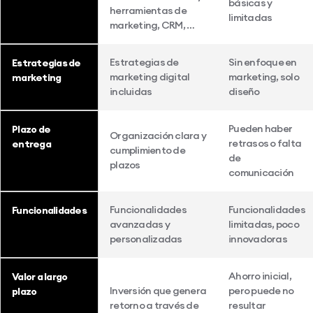
básicas y
herramientas de
limitadas
marketing, CRM, …
Estrategias de
Sin enfoque en
Estrategias de
marketing digital
marketing, solo
marketing
incluidas
diseño
Pueden haber
Plazo de
Organización clara y
retrasos o falta
entrega
cumplimiento de
de
plazos
comunicación
Funcionalidades
Funcionalidades
Funcionalidades
avanzadas y
limitadas, poco
personalizadas
innovadoras
Ahorro inicial,
Valor a largo
Inversión que genera
pero puede no
plazo
retorno a través de
resultar