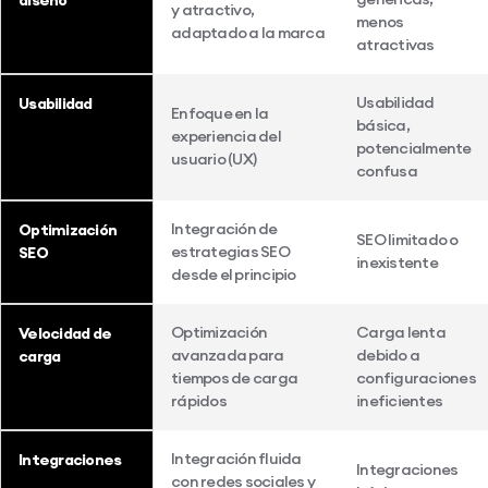
y atractivo,
menos
adaptado a la marca
atractivas
Usabilidad
Usabilidad
Enfoque en la
básica,
experiencia del
potencialmente
usuario (UX)
confusa
Integración de
Optimización
SEO limitado o
estrategias SEO
SEO
inexistente
desde el principio
Optimización
Carga lenta
Velocidad de
avanzada para
debido a
carga
tiempos de carga
configuraciones
rápidos
ineficientes
Integración fluida
Integraciones
Integraciones
con redes sociales y