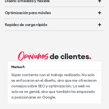
Diseño a medida y flexible
Optimización para móviles
Rapidez de carga rápida
Opiniones
de clientes
Marisa P.
Al
Súper contenta con el trabajo realizado. No solo
S
se enfocaron en el diseño, sino que me ofrecieron
c
consejos sobre SEO y optimización. La web no
me
solo se ve genial, sino que también ha empezado
a posicionarse en Google.