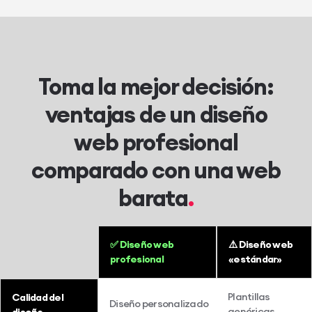
Toma la mejor decisión:
ventajas de un diseño
web profesional
comparado con una web
barata
✅ Diseño web
⚠️ Diseño web
profesional
«estándar»
Plantillas
Calidad del
Diseño personalizado
genéricas,
diseño