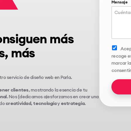
Mensaje
onsiguen más
as, más
Acep
recoge es
marcar la
consenti
ro servicio de diseño web en Parla.
ener clientes
, mostrando la esencia de tu
nal
. Nos {dedicamos a|esforzamos en crear una
ndo
creatividad
,
tecnología
y
estrategia
.