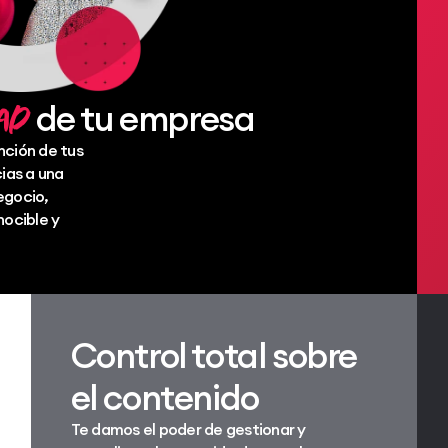
dad
de tu empresa
nción de tus
cias a una
egocio,
ocible y
Control total sobre
el contenido
Te damos el poder de gestionar y