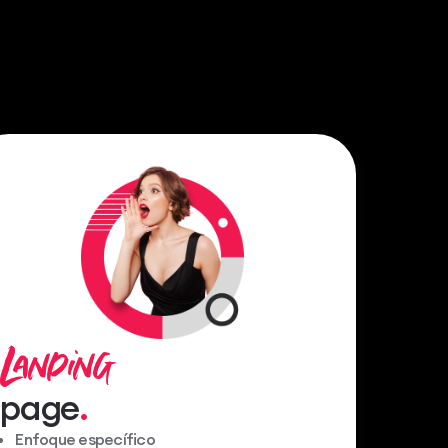
Landing
page
Enfoque específico