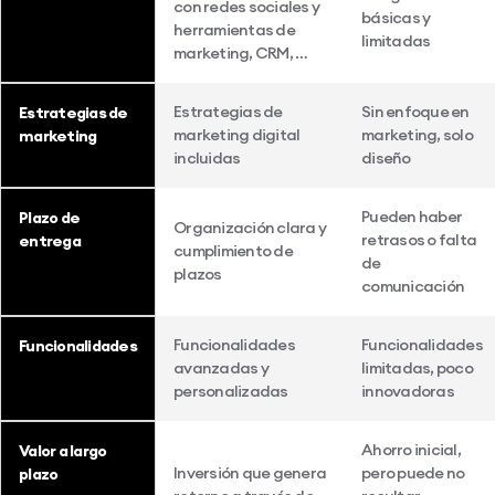
con redes sociales y
básicas y
herramientas de
limitadas
marketing, CRM, …
Estrategias de
Sin enfoque en
Estrategias de
marketing digital
marketing, solo
marketing
incluidas
diseño
Pueden haber
Plazo de
Organización clara y
retrasos o falta
entrega
cumplimiento de
de
plazos
comunicación
Funcionalidades
Funcionalidades
Funcionalidades
avanzadas y
limitadas, poco
personalizadas
innovadoras
Ahorro inicial,
Valor a largo
Inversión que genera
pero puede no
plazo