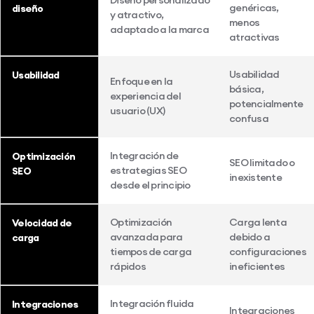
genéricas,
diseño
y atractivo,
menos
adaptado a la marca
atractivas
Usabilidad
Usabilidad
Enfoque en la
básica,
experiencia del
potencialmente
usuario (UX)
confusa
Integración de
Optimización
SEO limitado o
estrategias SEO
SEO
inexistente
desde el principio
Optimización
Carga lenta
Velocidad de
avanzada para
debido a
carga
tiempos de carga
configuraciones
rápidos
ineficientes
Integración fluida
Integraciones
Integraciones