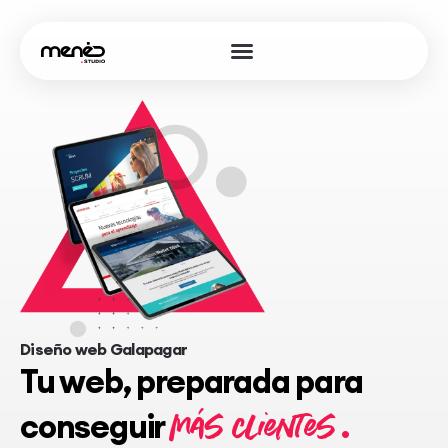
Oferta página web
Diseño web
+ Servicios
Diseño web Galapagar
Tu web, preparada para
más clientes
conseguir